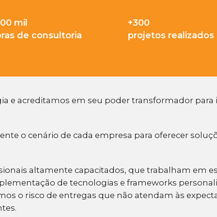
500
mil
+
300
ras de consultoria
projetos realizados
gia e acreditamos em seu poder transformador para
e o cenário de cada empresa para oferecer soluçõ
onais altamente capacitados, que trabalham em est
mplementação de tecnologias e frameworks personal
imos o risco de entregas que não atendam às expecta
tes.