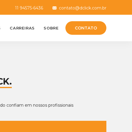
11 94575-6436
contato@dclick.com.br
CONTATO
S
CARREIRAS
SOBRE
CK.
o confiam em nossos profissionais