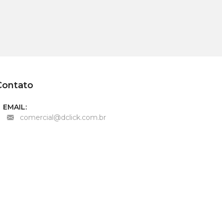
Contato
EMAIL:
comercial@dclick.com.br