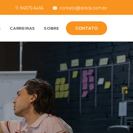
11 94575-6436
contato@dclick.com.br
CONTATO
S
CARREIRAS
SOBRE