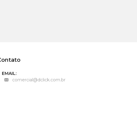
Contato
EMAIL:
comercial@dclick.com.br